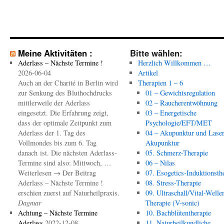
Meine Aktivitäten :
Bitte wählen:
Aderlass – Nächste Termine !
Herzlich Willkommen …
2026-06-04
Artikel
Auch an der Charité in Berlin wird
Therapien 1 – 6
zur Senkung des Bluthochdrucks
01 – Gewichtsregulation
mittlerweile der Aderlass
02 – Raucherentwöhnung
eingesetzt. Die Erfahrung zeigt,
03 – Energetische
dass der optimale Zeitpunkt zum
Psychologie/EFT/MET
Aderlass der 1. Tag des
04 – Akupunktur und Laser
Vollmondes bis zum 6. Tag
Akupunktur
danach ist. Die nächsten Aderlass-
05. Schmerz-Therapie
Termine sind also: Mittwoch, …
06 – Nilas
Weiterlesen → Der Beitrag
07. Esogetics-Induktionsth
Aderlass – Nächste Termine !
08. Stress-Therapie
erschien zuerst auf Naturheilpraxis.
09. Ultraschall/Vital-Welle
Dagmar
Therapie (V-sonic)
Achtung – Nächste Termine
10. Bachblütentherapie
Aderlass
2022-12-08
11. Naturheilkundliche