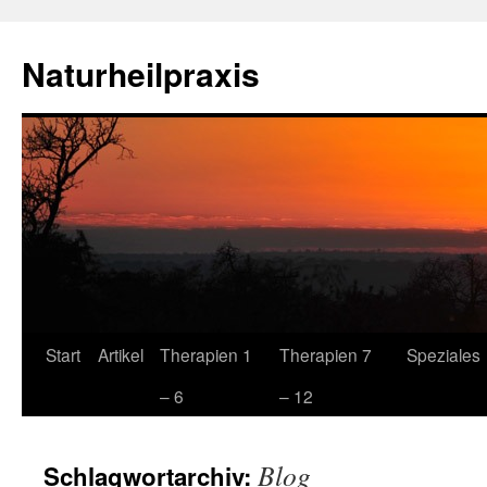
Zum
Inhalt
Naturheilpraxis
springen
Start
Artikel
Therapien 1
Therapien 7
Speziales
– 6
– 12
Blog
Schlagwortarchiv: