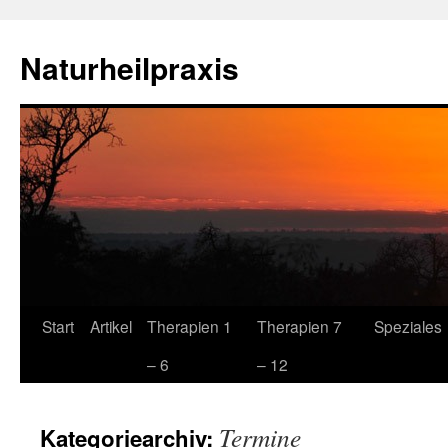
Zum
Inhalt
Naturheilpraxis
springen
Start
Artikel
Therapien 1
Therapien 7
Speziales
– 6
– 12
Termine
Kategoriearchiv: