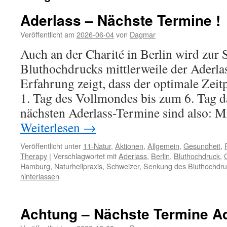
Aderlass – Nächste Termine !
Veröffentlicht am
2026-06-04
von
Dagmar
Auch an der Charité in Berlin wird zur
Bluthochdrucks mittlerweile der Aderlas
Erfahrung zeigt, dass der optimale Zei
1. Tag des Vollmondes bis zum 6. Tag d
nächsten Aderlass-Termine sind also: 
Weiterlesen
→
Veröffentlicht unter
11-Natur
,
Aktionen
,
Allgemein
,
Gesundheit
,
Therapy
|
Verschlagwortet mit
Aderlass
,
Berlin
,
Bluthochdruck
,
Hamburg
,
Naturheilpraxis
,
Schweizer
,
Senkung des Bluthochdru
hinterlassen
Achtung – Nächste Termine A