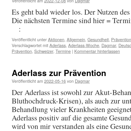
Veröffentlicht am
2022-12-08
von
Dagmar
Es geht bald wieder los. Der Nutzen des
Die nächsten Termine sind hier = Ter
:
Veröffentlicht unter
Aktionen
,
Allgemein
,
Gesundheit
,
Präventio
Verschlagwortet mit
Aderlass
,
Aderlass-Woche
,
Dagmar
,
Deuts
Prävention
,
Schweizer
,
Termine
|
Kommentar hinterlassen
Aderlass zur Prävention
Veröffentlicht am
2022-05-16
von
Dagmar
Der Aderlass ist sowohl zur Akut-Behan
Bluthochdruck-Krisen), als auch zur un
Behandlung vieler Krankheiten geeignet
Aderlass positiv auf die gesamte Gesun
wird von mir verstanden als eine Gesun