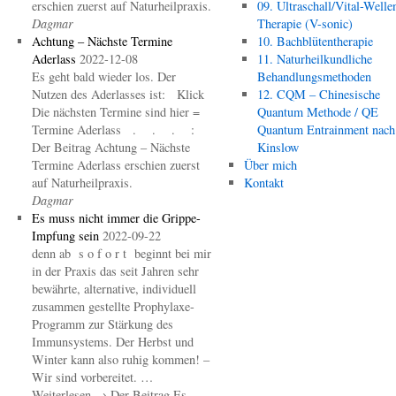
erschien zuerst auf Naturheilpraxis.
09. Ultraschall/Vital-Welle
Dagmar
Therapie (V-sonic)
Achtung – Nächste Termine
10. Bachblütentherapie
Aderlass
2022-12-08
11. Naturheilkundliche
Es geht bald wieder los. Der
Behandlungsmethoden
Nutzen des Aderlasses ist: Klick
12. CQM – Chinesische
Die nächsten Termine sind hier =
Quantum Methode / QE
Termine Aderlass . . . :
Quantum Entrainment nach
Der Beitrag Achtung – Nächste
Kinslow
Termine Aderlass erschien zuerst
Über mich
auf Naturheilpraxis.
Kontakt
Dagmar
Es muss nicht immer die Grippe-
Impfung sein
2022-09-22
denn ab s o f o r t beginnt bei mir
in der Praxis das seit Jahren sehr
bewährte, alternative, individuell
zusammen gestellte Prophylaxe-
Programm zur Stärkung des
Immunsystems. Der Herbst und
Winter kann also ruhig kommen! –
Wir sind vorbereitet. …
Weiterlesen → Der Beitrag Es