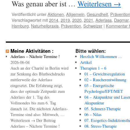
Was genau aber ist …
Weiterlesen
→
Veröffentlicht unter
Aktionen
,
Allgemein
,
Gesundheit
,
Präventio
Verschlagwortet mit
2014
,
2019
,
2020
,
2021
,
Aderlass
,
Dagmar
Hamburg
,
Naturheilpraxis
,
Prävention
,
Schweizer
|
Kommentar h
Meine Aktivitäten :
Bitte wählen:
Aderlass – Nächste Termine !
Herzlich Willkommen …
2026-06-04
Artikel
Auch an der Charité in Berlin wird
Therapien 1 – 6
zur Senkung des Bluthochdrucks
01 – Gewichtsregulation
mittlerweile der Aderlass
02 – Raucherentwöhnung
eingesetzt. Die Erfahrung zeigt,
03 – Energetische
dass der optimale Zeitpunkt zum
Psychologie/EFT/MET
Aderlass der 1. Tag des
04 – Akupunktur und Laser
Vollmondes bis zum 6. Tag
Akupunktur
danach ist. Die nächsten Aderlass-
05. Schmerz-Therapie
Termine sind also: Mittwoch, …
06 – Nilas
Weiterlesen → Der Beitrag
07. Esogetics-Induktionsth
Aderlass – Nächste Termine !
08. Stress-Therapie