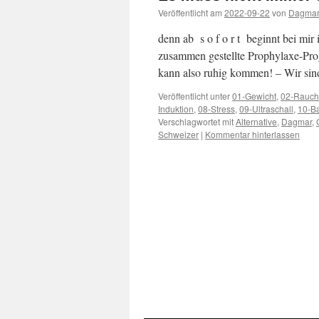
Veröffentlicht am
2022-09-22
von
Dagma
denn ab s o f o r t beginnt bei mir i
zusammen gestellte Prophylaxe-Pr
kann also ruhig kommen! – Wir sin
Veröffentlicht unter
01-Gewicht
,
02-Rauc
Induktion
,
08-Stress
,
09-Ultraschall
,
10-B
Verschlagwortet mit
Alternative
,
Dagmar
,
Schweizer
|
Kommentar hinterlassen