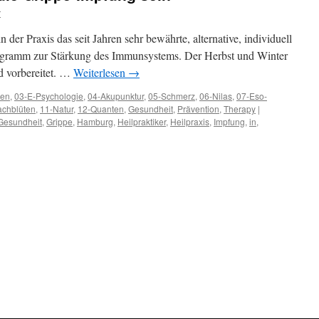
r
n der Praxis das seit Jahren sehr bewährte, alternative, individuell
ogramm zur Stärkung des Immunsystems. Der Herbst und Winter
d vorbereitet. …
Weiterlesen
→
hen
,
03-E-Psychologie
,
04-Akupunktur
,
05-Schmerz
,
06-Nilas
,
07-Eso-
achblüten
,
11-Natur
,
12-Quanten
,
Gesundheit
,
Prävention
,
Therapy
|
Gesundheit
,
Grippe
,
Hamburg
,
Heilpraktiker
,
Heilpraxis
,
Impfung
,
in
,