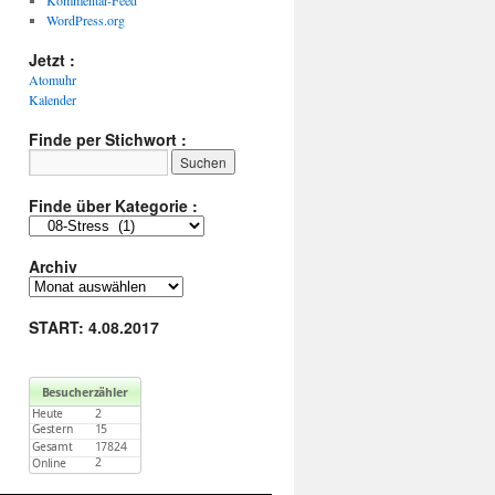
Kommentar-Feed
WordPress.org
Jetzt :
Atomuhr
Kalender
Finde per Stichwort :
Finde über Kategorie :
Finde
über
Kategorie
Archiv
:
Archiv
START: 4.08.2017