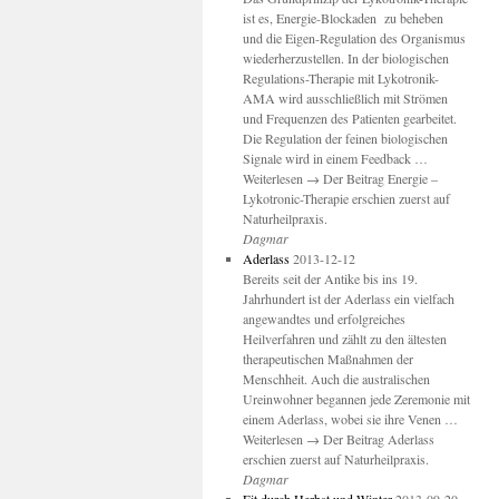
ist es, Energie-Blockaden zu beheben
und die Eigen-Regulation des Organismus
wiederherzustellen. In der biologischen
Regulations-Therapie mit Lykotronik-
AMA wird ausschließlich mit Strömen
und Frequenzen des Patienten gearbeitet.
Die Regulation der feinen biologischen
Signale wird in einem Feedback …
Weiterlesen → Der Beitrag Energie –
Lykotronic-Therapie erschien zuerst auf
Naturheilpraxis.
Dagmar
Aderlass
2013-12-12
Bereits seit der Antike bis ins 19.
Jahrhundert ist der Aderlass ein vielfach
angewandtes und erfolgreiches
Heilverfahren und zählt zu den ältesten
therapeutischen Maßnahmen der
Menschheit. Auch die australischen
Ureinwohner begannen jede Zeremonie mit
einem Aderlass, wobei sie ihre Venen …
Weiterlesen → Der Beitrag Aderlass
erschien zuerst auf Naturheilpraxis.
Dagmar