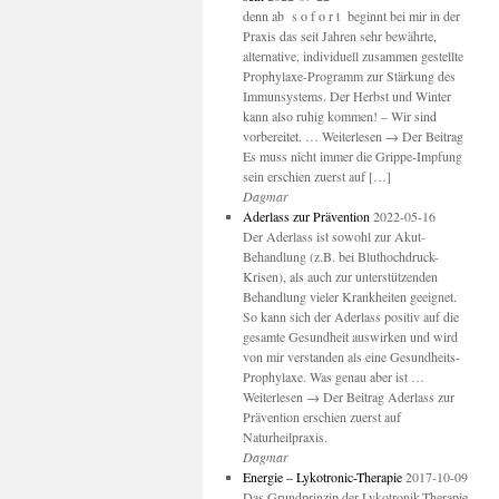
denn ab s o f o r t beginnt bei mir in der
Praxis das seit Jahren sehr bewährte,
alternative, individuell zusammen gestellte
Prophylaxe-Programm zur Stärkung des
Immunsystems. Der Herbst und Winter
kann also ruhig kommen! – Wir sind
vorbereitet. … Weiterlesen → Der Beitrag
Es muss nicht immer die Grippe-Impfung
sein erschien zuerst auf […]
Dagmar
Aderlass zur Prävention
2022-05-16
Der Aderlass ist sowohl zur Akut-
Behandlung (z.B. bei Bluthochdruck-
Krisen), als auch zur unterstützenden
Behandlung vieler Krankheiten geeignet.
So kann sich der Aderlass positiv auf die
gesamte Gesundheit auswirken und wird
von mir verstanden als eine Gesundheits-
Prophylaxe. Was genau aber ist …
Weiterlesen → Der Beitrag Aderlass zur
Prävention erschien zuerst auf
Naturheilpraxis.
Dagmar
Energie – Lykotronic-Therapie
2017-10-09
Das Grundprinzip der Lykotronik-Therapie