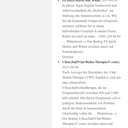
Fit durch Herbst und Winter
2013-09-20
In diesen Tagen beginnt bundesweit und
selbstverständlich die „Herbstkur“ zur
Stärkung des Immunsystems u.v.m. Wie
Sie die kommende Grippezeit erfolgreich
meistern, erfahren Sie in einem
individuellen Gespräch in meiner Praxis.
Rufen Sie mich an unter: (040) 229 68 84
… Weiterlesen → Der Beitrag Fit durch
Herbst und Winter erschien zuerst auf
Naturheilpraxis.
Dagmar
Ultraschall/Vital-Wellen-Therapie(V-sonic)
2013-08-08
Nach Aussage des Herstellers des Vital-
Wellen-Therapie (VWT) handelt es sich um
eine schmerzfreie
Ultraschallwellentherapie, die im
Frequenzbereich zwischen 800 und 3.000
kHz arbeitet. Mit diesen Frequenzen soll es
gelingen, Makromoleküle wie Proteine
durch die Haut zu transportieren.
Gleichzeitig sollen die … Weiterlesen →
Der Beitrag Ultraschall/Vital-Wellen-
Therapie(V-sonic) erschien zuerst auf