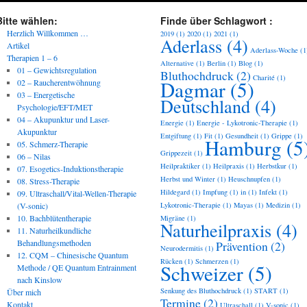
Bitte wählen:
Finde über Schlagwort :
Herzlich Willkommen …
2019
(1)
2020
(1)
2021
(1)
Aderlass
(4)
Artikel
Aderlass-Woche
(1
Therapien 1 – 6
Alternative
(1)
Berlin
(1)
Blog
(1)
01 – Gewichtsregulation
Bluthochdruck
(2)
Charité
(1)
Dagmar
(5)
02 – Raucherentwöhnung
03 – Energetische
Deutschland
(4)
Psychologie/EFT/MET
04 – Akupunktur und Laser-
Energie
(1)
Energie - Lykotronic-Therapie
(1)
Akupunktur
Entgiftung
(1)
Fit
(1)
Gesundheit
(1)
Grippe
(1)
Hamburg
(5
05. Schmerz-Therapie
Grippezeit
(1)
06 – Nilas
Heilpraktiker
(1)
Heilpraxis
(1)
Herbstkur
(1)
07. Esogetics-Induktionstherapie
Herbst und Winter
(1)
Heuschnupfen
(1)
08. Stress-Therapie
Hildegard
(1)
Impfung
(1)
in
(1)
Infekt
(1)
09. Ultraschall/Vital-Wellen-Therapie
(V-sonic)
Lykotronic-Therapie
(1)
Mayas
(1)
Medizin
(1)
10. Bachblütentherapie
Migräne
(1)
Naturheilpraxis
(4)
11. Naturheilkundliche
Behandlungsmethoden
Prävention
(2)
Neurodermitis
(1)
12. CQM – Chinesische Quantum
Rücken
(1)
Schmerzen
(1)
Schweizer
(5)
Methode / QE Quantum Entrainment
nach Kinslow
Senkung des Bluthochdruck
(1)
START
(1)
Über mich
Termine
(2)
Kontakt
Ultraschall
(1)
V-sonic
(1)