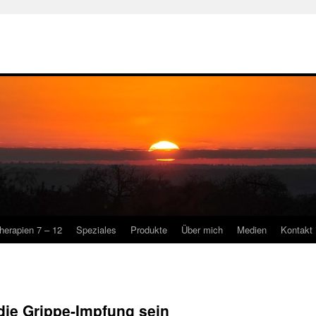
herapien 7 – 12
Speziales
Produkte
Über mich
Medien
Kontakt
die Grippe-Impfung sein