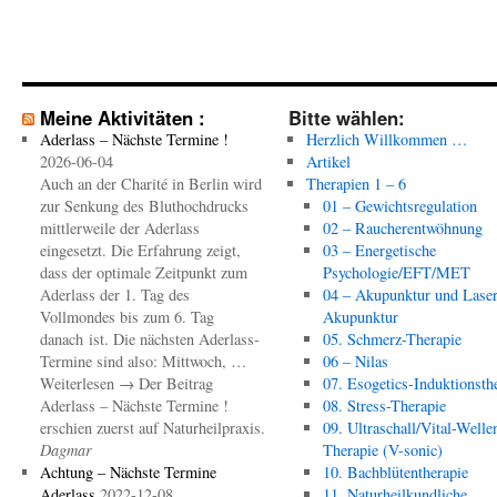
Meine Aktivitäten :
Bitte wählen:
Aderlass – Nächste Termine !
Herzlich Willkommen …
2026-06-04
Artikel
Auch an der Charité in Berlin wird
Therapien 1 – 6
zur Senkung des Bluthochdrucks
01 – Gewichtsregulation
mittlerweile der Aderlass
02 – Raucherentwöhnung
eingesetzt. Die Erfahrung zeigt,
03 – Energetische
dass der optimale Zeitpunkt zum
Psychologie/EFT/MET
Aderlass der 1. Tag des
04 – Akupunktur und Laser
Vollmondes bis zum 6. Tag
Akupunktur
danach ist. Die nächsten Aderlass-
05. Schmerz-Therapie
Termine sind also: Mittwoch, …
06 – Nilas
Weiterlesen → Der Beitrag
07. Esogetics-Induktionsth
Aderlass – Nächste Termine !
08. Stress-Therapie
erschien zuerst auf Naturheilpraxis.
09. Ultraschall/Vital-Welle
Dagmar
Therapie (V-sonic)
Achtung – Nächste Termine
10. Bachblütentherapie
Aderlass
2022-12-08
11. Naturheilkundliche